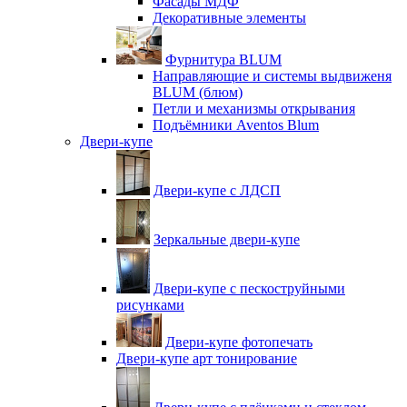
Фасады МДФ
Декоративные элементы
Фурнитура BLUM
Направляющие и системы выдвиженя
BLUM (блюм)
Петли и механизмы открывания
Подъёмники Aventos Blum
Двери-купе
Двери-купе с ЛДСП
Зеркальные двери-купе
Двери-купе с пескоструйными
рисунками
Двери-купе фотопечать
Двери-купе арт тонирование