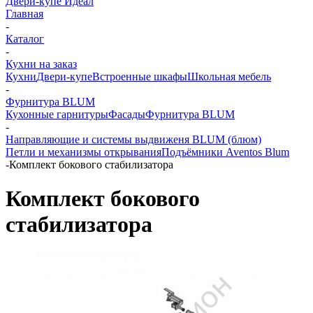
Двери-купе Идеал
Главная
-
Каталог
-
Кухни на заказ
Кухни
Двери-купе
Встроенные шкафы
Школьная мебель
-
Фурнитура BLUM
Кухонные гарнитуры
Фасады
Фурнитура BLUM
-
Направляющие и системы выдвиженя BLUM (блюм)
Петли и механизмы открывания
Подъёмники Aventos Blum
-
Комплект бокового стабилизатора
Комплект бокового
стабилизатора